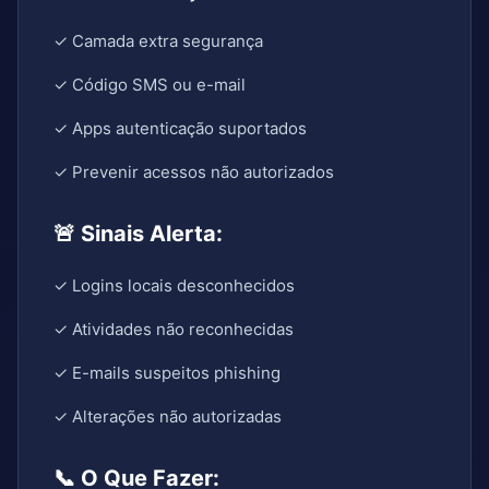
✓ Camada extra segurança
✓ Código SMS ou e-mail
✓ Apps autenticação suportados
✓ Prevenir acessos não autorizados
🚨 Sinais Alerta:
✓ Logins locais desconhecidos
✓ Atividades não reconhecidas
✓ E-mails suspeitos phishing
✓ Alterações não autorizadas
📞 O Que Fazer: