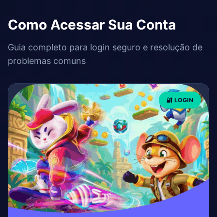
Como Acessar Sua Conta
Guia completo para login seguro e resolução de
problemas comuns
🔐 LOGIN