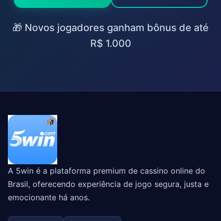
🎁 Novos jogadores ganham bônus de até
R$ 1.000
A 5win é a plataforma premium de cassino online do
Brasil, oferecendo experiência de jogo segura, justa e
emocionante há anos.