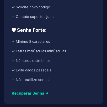
✓ Solicite novo código
✓ Contate suporte ajuda
🛡️ Senha Forte:
✓ Mínimo 8 caracteres
✓ Letras maiúsculas minúsculas
✓ Números e símbolos
✓ Evite dados pessoais
✓ Não reutilize senhas
Recuperar Senha →