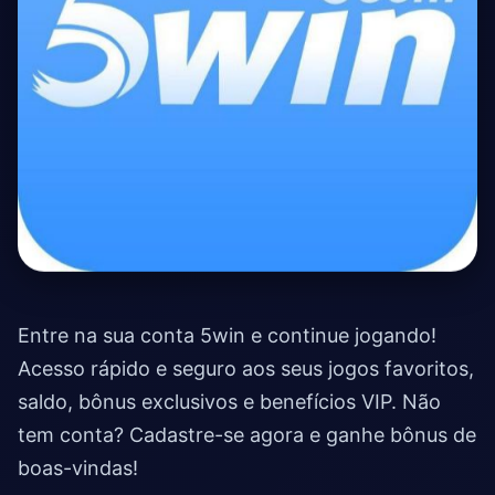
Entre na sua conta 5win e continue jogando!
Acesso rápido e seguro aos seus jogos favoritos,
saldo, bônus exclusivos e benefícios VIP. Não
tem conta? Cadastre-se agora e ganhe bônus de
boas-vindas!