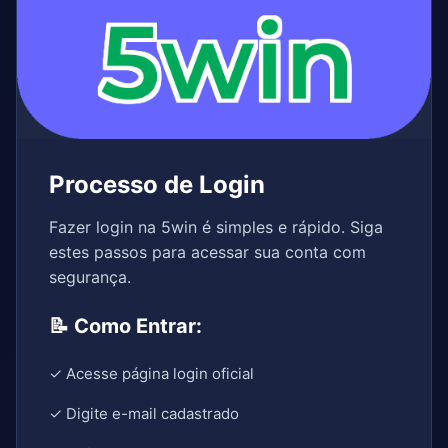
Processo de Login
Fazer login na 5win é simples e rápido. Siga
estes passos para acessar sua conta com
segurança.
📝 Como Entrar:
✓ Acesse página login oficial
✓ Digite e-mail cadastrado