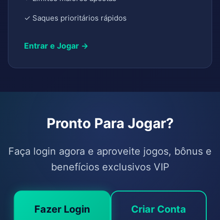
✓ Saques prioritários rápidos
Entrar e Jogar →
Pronto Para Jogar?
Faça login agora e aproveite jogos, bônus e
benefícios exclusivos VIP
Fazer Login
Criar Conta