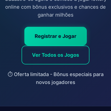
online com bônus exclusivos e chances de
ganhar milhões
Registrar e Jogar
Ver Todos os Jogos
⏱️ Oferta limitada - Bônus especiais para
novos jogadores