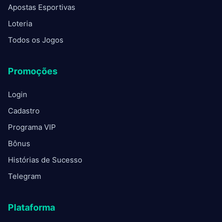
Apostas Esportivas
Loteria
Todos os Jogos
Promoções
Login
Cadastro
Programa VIP
Bônus
Histórias de Sucesso
Telegram
Plataforma