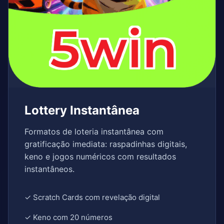
Lottery Instantânea
Formatos de loteria instantânea com
gratificação imediata: raspadinhas digitais,
keno e jogos numéricos com resultados
instantâneos.
✓ Scratch Cards com revelação digital
✓ Keno com 20 números