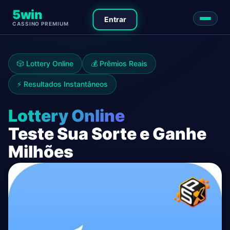
5win
Entrar
CASSINO PREMIUM
🎲 Lottery Online
💰 Prêmios Reais
⚡ Resultados Instantâneos
Lottery Online
Teste Sua Sorte e Ganhe
Milhões