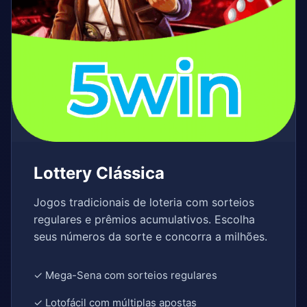
Lottery Clássica
Jogos tradicionais de loteria com sorteios
regulares e prêmios acumulativos. Escolha
seus números da sorte e concorra a milhões.
✓ Mega-Sena com sorteios regulares
✓ Lotofácil com múltiplas apostas