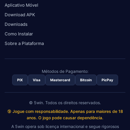
Aplicativo Móvel
Download APK
Downloads
Como Instalar
Sobre a Plataforma
Métodos de Pagamento:
PIX
Visa
Mastercard
Bitcoin
PicPay
© 5win. Todos os direitos reservados.
🔞 Jogue com responsabilidade. Apenas para maiores de 18
anos. O jogo pode causar dependência.
A 5win opera sob licença internacional e segue rigorosos