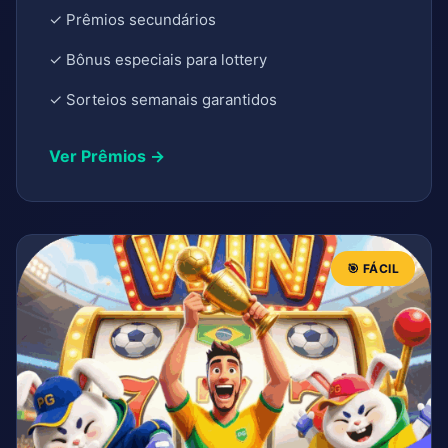
✓ Prêmios secundários
✓ Bônus especiais para lottery
✓ Sorteios semanais garantidos
Ver Prêmios →
🎯 FÁCIL